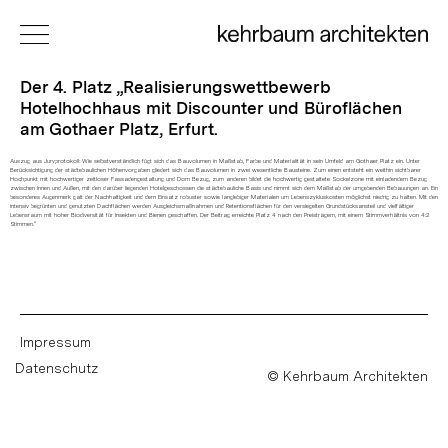
Der 4. Platz „Realisierungswettbewerb
Hotelhochhaus mit Discounter und Büroflächen
am Gothaer Platz, Erfurt.
Auszug aus Juryprotokoll: Wie selbstverständlich fügt sich das Bauvolumen in Maßstab, Farbe und Materialität in sein Umfeld am Gothaer Platz ein. Unter
Berücksichtigung der städtebaulichen Höhenvorgaben gliedert sich das Bauvolumen in zwei wesentliche Bausteine. Zum einen entsteht ein weithin sichtbarer
Hochpunkt mit hochwertiger zeitloser Fassadengestaltung und Dom Bezug, zum anderen bildet die hochwertig gestaltete Sockelzone mit einladendem Bezug
zwischen Innen und Außen, mit den darüber liegenden Hotelgeschossen die städtebauliche Basis und nimmt sich dem Maßstab der umgebenden Bebauungen an. Ein
besonderes Augenmerk galt der Nachhaltigkeit und dem Einsatz robuster sowie langlebiger Materialen um Lebenszykluskosten möglichst niedrig zu halten. Mit den
intensiv begrünten und genutzten Dachflächen werden Ausgleichsmaßnahmen und Retentionsflächen für den versiegelten Grundstücksansteil und vielfältiger
Lebensraum mit hoher Biodiversität für Insekten und Bienen geschaffen. Der Beitrag erreichte Platz 4 nach den Preisträgern, mit einem Stimmverhältnis von 4:2
Stimmen.“
Impressum
Datenschutz
© Kehrbaum Architekten