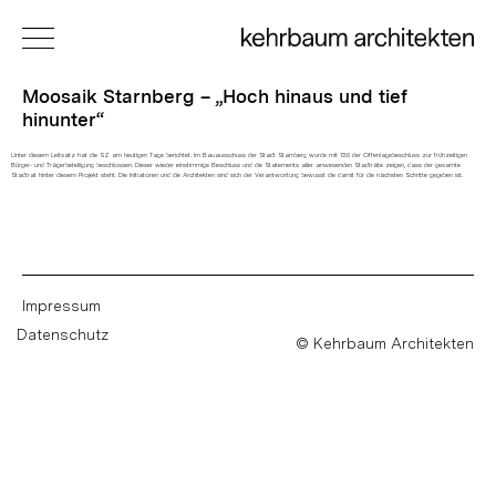
Moosaik Starnberg – „Hoch hinaus und tief
hinunter“
Unter diesem Leitsatz hat die SZ am heutigen Tage berichtet. Im Bauausschuss der Stadt Starnberg wurde mit 13:0 der Offenlagebeschluss zur frühzeitigen
Bürger- und Trägerbeteiligung beschlossen. Dieser wieder einstimmige Beschluss und die Statements aller anwesenden Stadträte zeigen, dass der gesamte
Stadtrat hinter diesem Projekt steht. Die Initiatoren und die Architekten sind sich der Verantwortung bewusst die damit für die nächsten Schritte gegeben ist.
Impressum
Datenschutz
© Kehrbaum Architekten