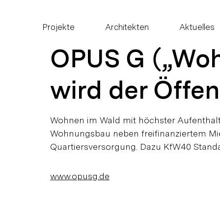
Projekte
Architekten
Aktuelles
OPUS G („Wohn
wird der Öffen
Wohnen im Wald mit höchster Aufenthalts
Wohnungsbau neben freifinanziertem Mie
Quartiersversorgung. Dazu KfW40 Standa
www.opusg.de